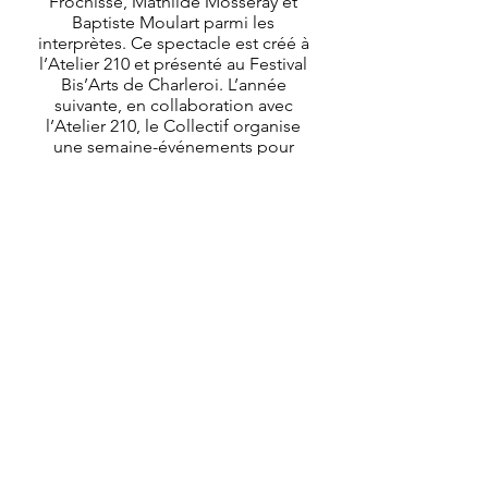
Frochisse, Mathilde Mosseray et
Baptiste Moulart parmi les
interprètes. Ce spectacle est créé à
l’Atelier 210 et présenté au Festival
Bis’Arts de Charleroi. L’année
suivante, en collaboration avec
l’Atelier 210, le Collectif organise
une semaine-événements pour
célébrer les 150 ans d’Alice au pays
des merveilles, source inépuisable
d’inspiration pour de nombreux
artistes. Ils présentent la pièce ainsi
que des projections
cinématographiques, expositions et
fêtes.
Le Collectif collabore ensuite dans
le domaine de la création vidéo et
de la performance.
Il met également en place, depuis
quelques années, des projets de
sensibilisation avec des jeunes ou
moins jeunes.